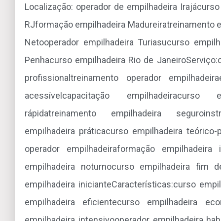
Localização: operador de empilhadeira Irajácurso
RJformação empilhadeira Madureiratreinamento e
Netooperador empilhadeira Turiasucurso empilha
Penhacurso empilhadeira Rio de JaneiroServiço:o
profissionaltreinamento operador empilhadeir
acessívelcapacitação empilhadeiracurso 
rápidatreinamento empilhadeira seguroinstr
empilhadeira práticacurso empilhadeira teórico
operador empilhadeiraformação empilhadeira 
empilhadeira noturnocurso empilhadeira fim d
empilhadeira inicianteCaracterísticas:curso emp
empilhadeira eficientecurso empilhadeira ec
empilhadeira intensivooperador empilhadeira hab