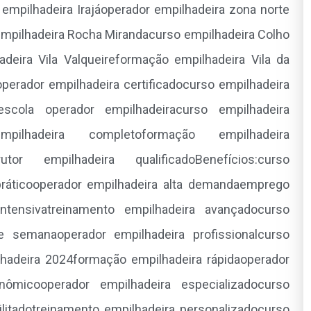
 empilhadeira Irajáoperador empilhadeira zona norte
mpilhadeira Rocha Mirandacurso empilhadeira Colho
deira Vila Valqueireformação empilhadeira Vila da
perador empilhadeira certificadocurso empilhadeira
aescola operador empilhadeiracurso empilhadeira
empilhadeira completoformação empilhadeira
utor empilhadeira qualificadoBenefícios:curso
-práticooperador empilhadeira alta demandaemprego
intensivatreinamento empilhadeira avançadocurso
e semanaoperador empilhadeira profissionalcurso
ilhadeira 2024formação empilhadeira rápidaoperador
onômicooperador empilhadeira especializadocurso
ilitadotreinamento empilhadeira personalizadocurso